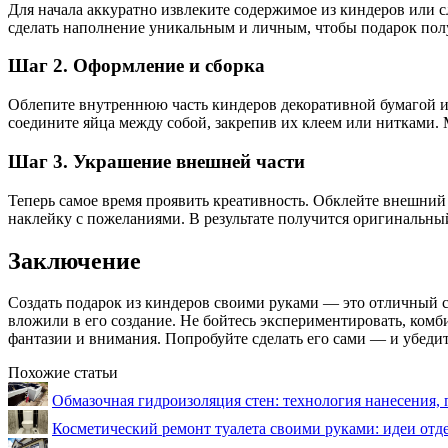
Для начала аккуратно извлеките содержимое из киндеров или 
сделать наполнение уникальным и личным, чтобы подарок пол
Шаг 2. Оформление и сборка
Облепите внутреннюю часть киндеров декоративной бумагой или
соедините яйца между собой, закрепив их клеем или нитками.
Шаг 3. Украшение внешней части
Теперь самое время проявить креативность. Обклейте внешний
наклейку с пожеланиями. В результате получится оригинальны
Заключение
Создать подарок из киндеров своими руками — это отличный сп
вложили в его создание. Не бойтесь экспериментировать, комб
фантазии и внимания. Попробуйте сделать его сами — и убедит
Похожие статьи
Обмазочная гидроизоляция стен: технология нанесения, 
Косметический ремонт туалета своими руками: идеи отд