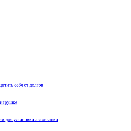
щитить себя от долгов
 игрушке
рии для установки автовышки