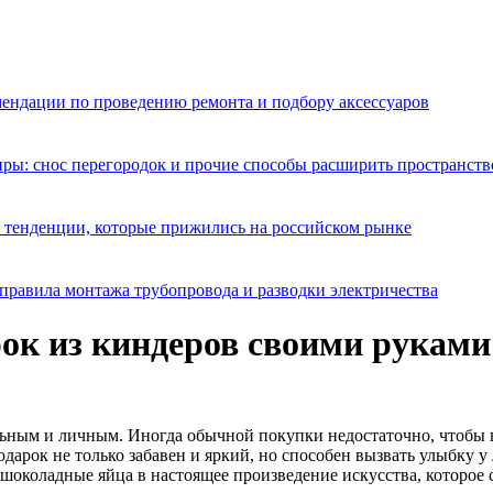
мендации по проведению ремонта и подбору аксессуаров
ры: снос перегородок и прочие способы расширить пространств
 тенденции, которые прижились на российском рынке
правила монтажа трубопровода и разводки электричества
ок из киндеров своими руками:
льным и личным. Иногда обычной покупки недостаточно, чтобы 
дарок не только забавен и яркий, но способен вызвать улыбку у 
е шоколадные яйца в настоящее произведение искусства, которое