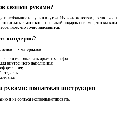
ров своими руками?
вкус и небольшие игрушки внутри. Их возможностям для творчес
е это сделать самостоятельно. Такой подарок покажет, что вы вл
необычное, что точно запомнится.
из киндеров?
к основных материалов:
ые или использовать яркие г sameфоны;
 для внутреннего наполнения;
 оформления;
й отделки;
спечатки.
ми руками: пошаговая инструкция
зию и не бояться экспериментировать.