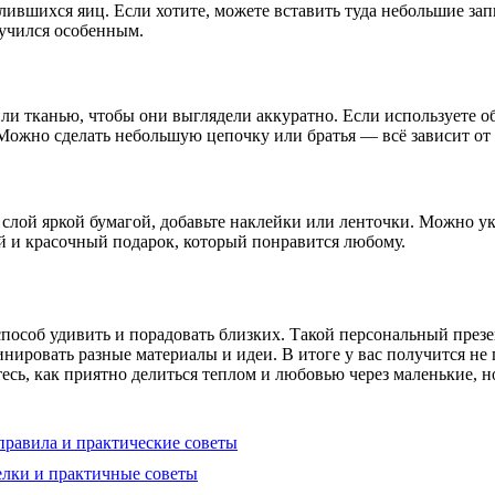
слившихся яиц. Если хотите, можете вставить туда небольшие за
учился особенным.
 тканью, чтобы они выглядели аккуратно. Если используете обы
 Можно сделать небольшую цепочку или братья — всё зависит от 
 слой яркой бумагой, добавьте наклейки или ленточки. Можно у
й и красочный подарок, который понравится любому.
особ удивить и порадовать близких. Такой персональный презен
инировать разные материалы и идеи. В итоге у вас получится н
есь, как приятно делиться теплом и любовью через маленькие, н
правила и практические советы
елки и практичные советы